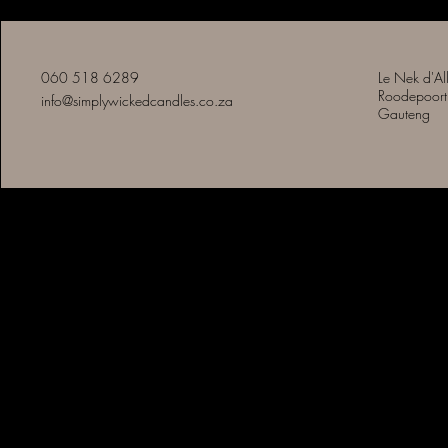
060 518 6289
Le Nek d'Al
Roodepoort
info@simplywickedcandles.co.za
Gauteng