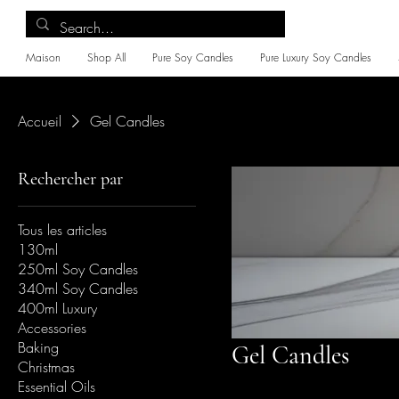
Maison
Shop All
Pure Soy Candles
Pure Luxury Soy Candles
Accueil
Gel Candles
Rechercher par
Tous les articles
130ml
250ml Soy Candles
340ml Soy Candles
400ml Luxury
Accessories
Baking
Gel Candles
Christmas
Essential Oils