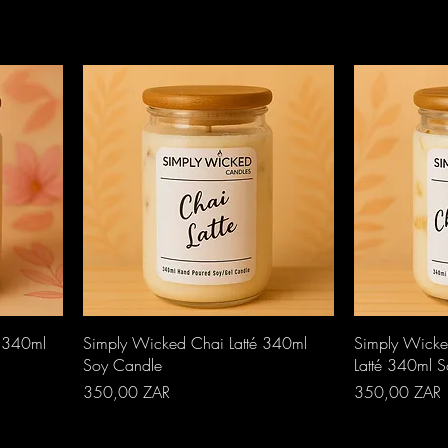
Aperçu rapide
A
é 340ml
Simply Wicked Chai Latté 340ml
Simply Wicke
Soy Candle
Latté 340ml 
Prix
Prix
350,00 ZAR
350,00 ZAR