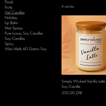
Floral
4 articles
Fruity
Gel Candles
Holiday
Lip Balm
Mist Sprays
Pure Luxury Soy Candles
Soy Candles
Spicy
Wax Melts 60 Grams Soy
Aperçu rapide
Simply Wicked Vanilla Latt
Soy Candle
Prix
350,00 ZAR