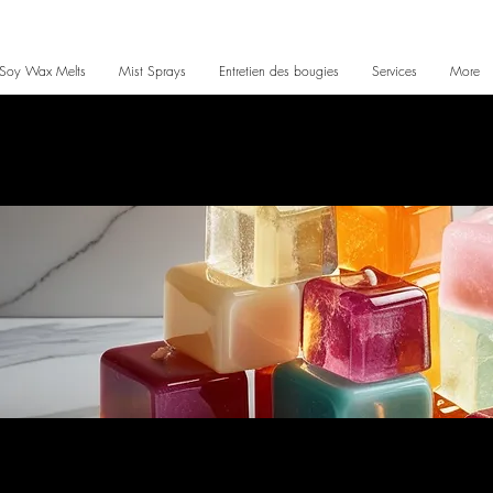
Soy Wax Melts
Mist Sprays
Entretien des bougies
Services
More