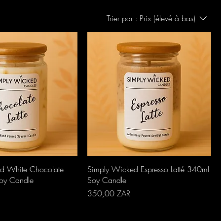
Trier par :
Prix (élevé à bas)
perçu rapide
Aperçu rapide
d White Chocolate
Simply Wicked Espresso Latté 340ml
Soy Candle
Soy Candle
Prix
350,00 ZAR