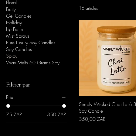
Floral
16 articles
Fruity
Gel Candles
Holiday
Lip Balm
Mist Sprays
Pure Luxury Soy Candles
Soy Candles
Spicy
Wax Melts 60 Grams Soy
Filtrer par
Prix
Aperçu rapide
Simply Wicked Chai Latté 
Soy Candle
75 ZAR
350 ZAR
Prix
350,00 ZAR