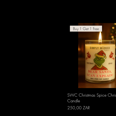
Buy 1 Get 1 Free
Aperçu rapide
SWC Christmas Spice Chri
Candle
Prix
250,00 ZAR