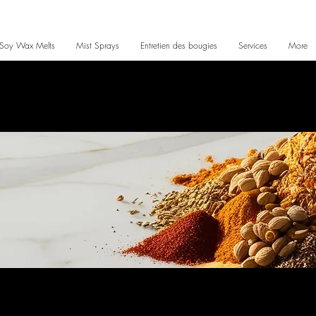
Soy Wax Melts
Mist Sprays
Entretien des bougies
Services
More