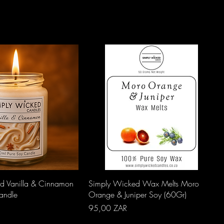
perçu rapide
Aperçu rapide
d Vanilla & Cinnamon
Simply Wicked Wax Melts Moro
andle
Orange & Juniper Soy (60Gr)
Prix
95,00 ZAR