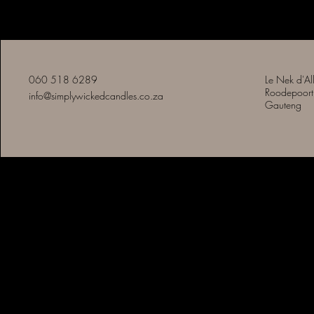
Bougies Simply Wicked
060 518 6289
Le Nek d'Al
Roodepoort
info@simplywickedcandles.co.za
Gauteng