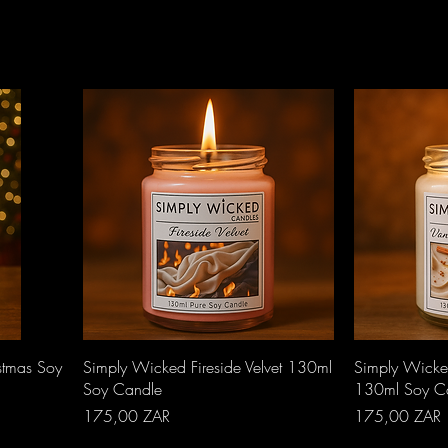
Aperçu rapide
A
stmas Soy
Simply Wicked Fireside Velvet 130ml
Simply Wicke
Soy Candle
130ml Soy C
Prix
Prix
175,00 ZAR
175,00 ZAR