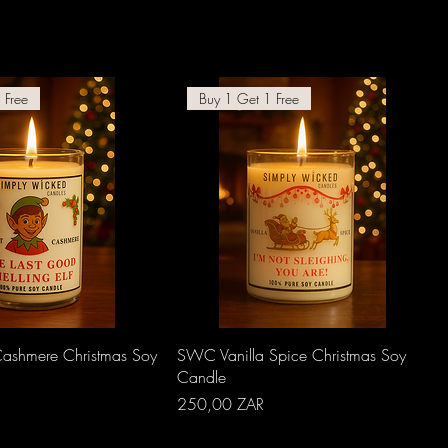
 Free
Buy 1 Get 1 Free
perçu rapide
Aperçu rapide
ashmere Christmas Soy
SWC Vanilla Spice Christmas Soy
Candle
Prix
250,00 ZAR