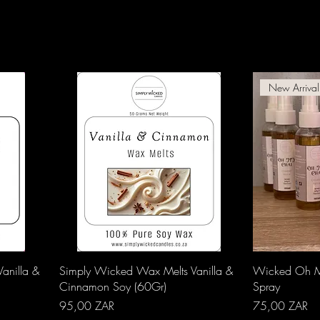
New Arrival
Aperçu rapide
A
anilla &
Simply Wicked Wax Melts Vanilla &
Wicked Oh M
Cinnamon Soy (60Gr)
Spray
Prix
Prix
95,00 ZAR
75,00 ZAR