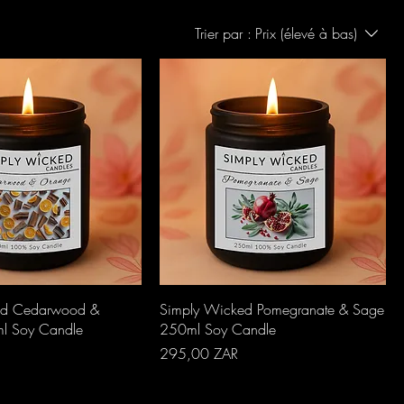
Trier par :
Prix (élevé à bas)
perçu rapide
Aperçu rapide
ed Cedarwood &
Simply Wicked Pomegranate & Sage
l Soy Candle
250ml Soy Candle
Prix
295,00 ZAR