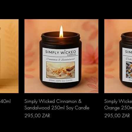
Aperçu rapide
A
340ml
Simply Wicked Cinnamon &
Simply Wick
Sandalwood 250ml Soy Candle
Orange 250m
Prix
Prix
295,00 ZAR
295,00 ZAR