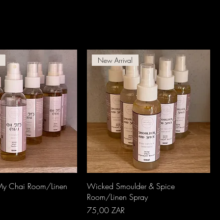
New Arrival
perçu rapide
Aperçu rapide
y Chai Room/Linen
Wicked Smoulder & Spice
Room/Linen Spray
Prix
75,00 ZAR