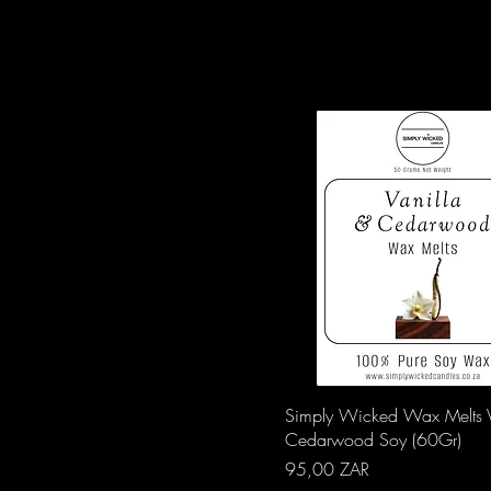
Aperçu rapide
Simply Wicked Wax Melts V
Cedarwood Soy (60Gr)
Prix
95,00 ZAR