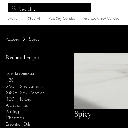
Maison
Shop All
Pure Soy Candles
Pure Luxury Soy Candles
Accueil
Spicy
Rechercher par
Tous les articles
130ml
250ml Soy Candles
340ml Soy Candles
400ml Luxury
Accessories
Baking
Spicy
Christmas
Essential Oils