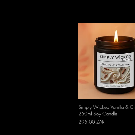
Aperçu rapide
Simply Wicked Vanilla & 
250ml Soy Candle
Prix
295,00 ZAR