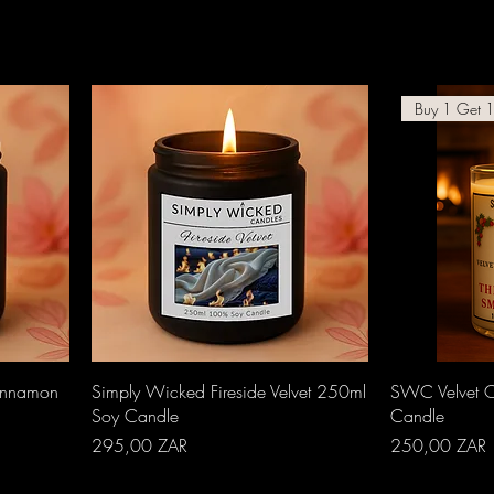
Buy 1 Get 1
Aperçu rapide
A
Cinnamon
Simply Wicked Fireside Velvet 250ml
SWC Velvet C
Soy Candle
Candle
Prix
Prix
295,00 ZAR
250,00 ZAR